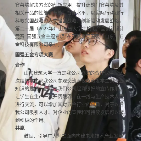
窗幕墙解决方案的创新应用，提升建筑门窗幕墙及其
相关产品的性能、节能、智能水平，以实际行动践行
科教兴国战略、人才强国战略、创新驱动发展战略，
第二十届（2023年）山东省大学生机电产品创新设计
竞赛“国强五金主题专项”在亚萨合莱国强（山东）五
金科技有限公司举办。
国强五金专项大赛
合作
山东建筑大学一直是我公司紧密的合作伙伴，此
次组织学生来我公司参观交流不仅能激发学生对专业
知识的爱好，更能给我们公司起到很好的宣传作用。
让学生在生产一线开阔眼界，在一线与生产技术人员
进行交流，可以增加其对五金行业的兴趣，对于以后
我公司吸引人才、对企业的宣传和可持续发展可以起
到积极的作用。
共赢
鼓励、引导广大师生面向构建未来技术产业发展