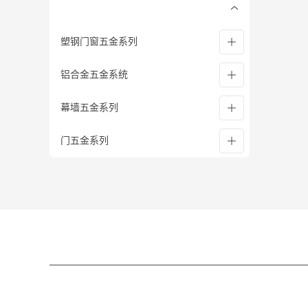
塑钢门窗五金系列
铝合金五金系统
塑钢五金系统
幕墙五金系列
塑钢执手系列
铝合金五金系统
门五金系列
塑钢传动器系列
执手系列
立柱系列
塑钢铰链系列
铰链系列
点支撑玻璃幕墙配件系列
闭门器
塑钢下悬部件系列
铝传动杆系列
地弹簧
塑钢单点锁闭器系列
铝合金滑撑系列
锁具
门用五金系列
铝合金风撑系列
大拉手
门插销
铝合金伸缩臂系列
小五金