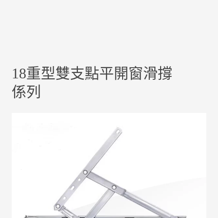
18重型雙支點平開窗滑撐
係列