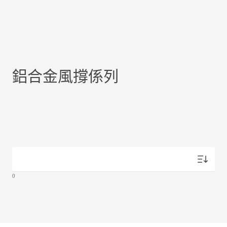
鋁合金風撐係列
Products
0