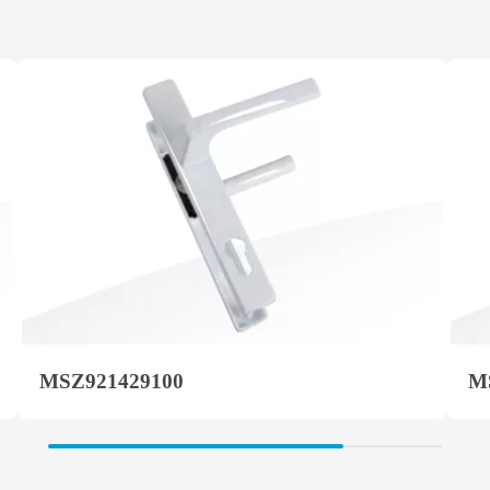
MSZ921429100
M