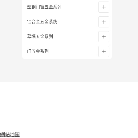
塑钢门窗五金系列
铝合金五金系统
塑钢五金系统
幕墙五金系列
塑钢执手系列
铝合金五金系统
门五金系列
塑钢传动器系列
执手系列
立柱系列
塑钢铰链系列
铰链系列
点支撑玻璃幕墙配件系列
闭门器
塑钢下悬部件系列
铝传动杆系列
地弹簧
塑钢单点锁闭器系列
铝合金滑撑系列
锁具
门用五金系列
铝合金风撑系列
大拉手
门插销
铝合金伸缩臂系列
小五金
網站地圖