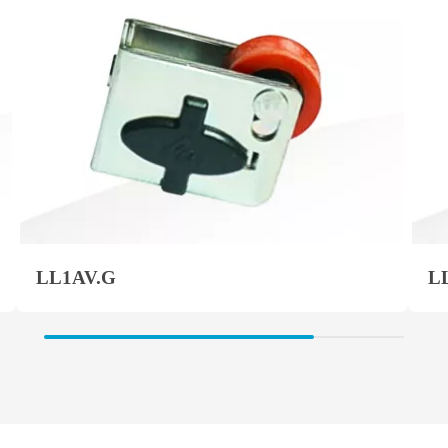
LL1AV.G
L