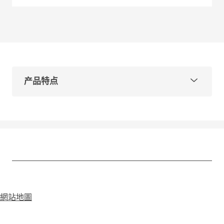
产品特点
型号：GFBS5
材质可选：304、316
表面处理：拉丝、镜光
为便于客户选择，主要分为以下两种情况：
沿海地区和重工业区：推荐使用316材质，或根据项
目要求选用。
乡村地区和一般城市：推荐使用304材质，或根据项
網站地圖
目要求选用。