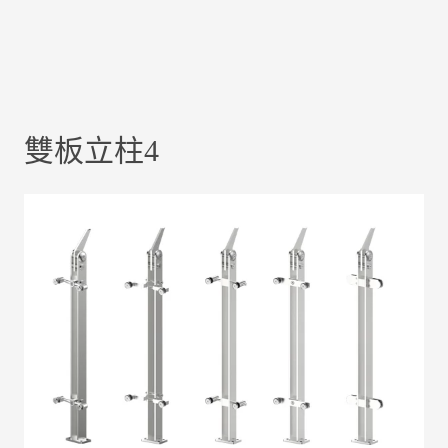
雙板立柱4