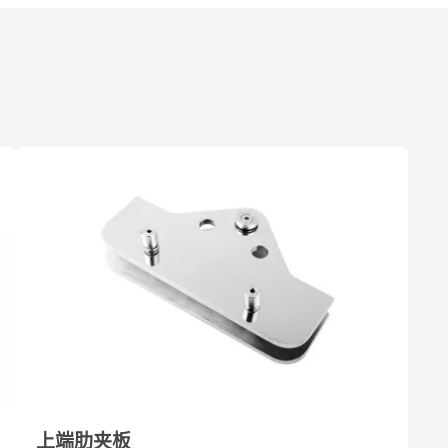
上端肋夹板