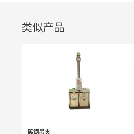
材质可选：304、316、2205
类似产品
表面处理：拉丝、镜光
碳钢吊夹