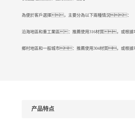
為便於客戶選擇，主要分為以下兩種情況：
沿海地區和重工業區：推薦使用316材質，或根
鄉村地區和一般城市：推薦使用304材質，或根
产品特点
型号：GYP01/GYP02