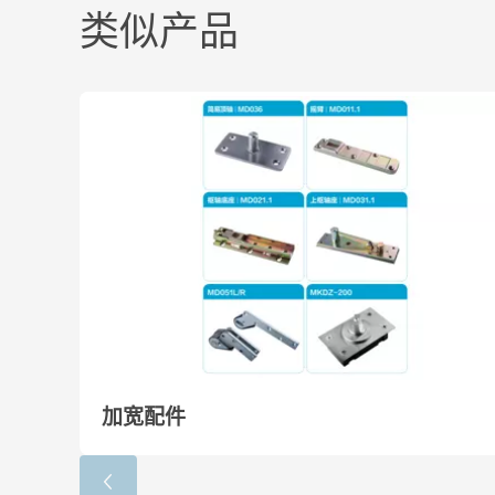
类似产品
主要材质Material：铸铁Castiron
寿命:Life：>500000tims
最大门宽Max door width(mm):900
最大门重Max door weight(kg):100
关门速度调节(一段)Adjustable closing speed via wal
关门速度调节(二段)Adjustable Latching speed via va
加宽配件
双向开启Non-handed version to cover complete ran
定位角度HoldOpen：90°