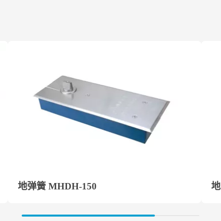
ve:：90°-20°
lve：20°-0°
地弹簧 MHDH-150
地
ge：yes