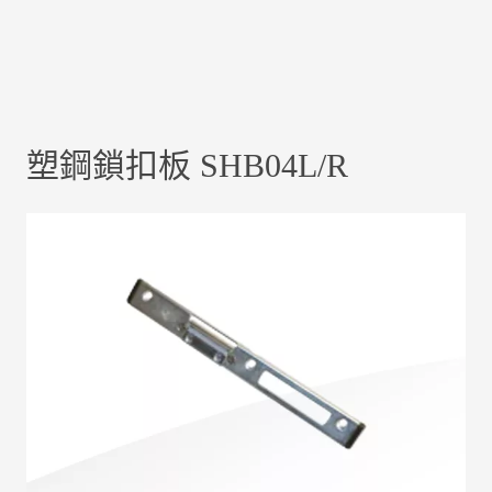
塑鋼鎖扣板 SHB04L/R