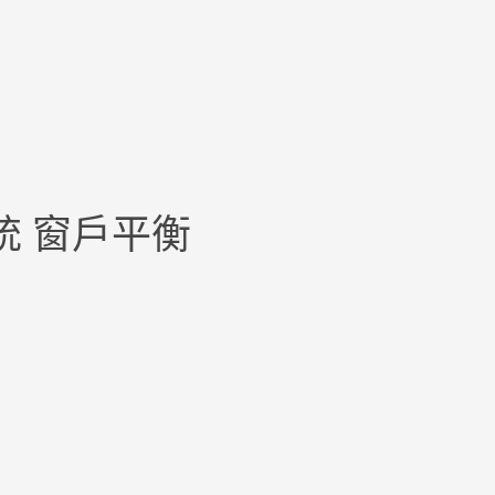
統 窗戶平衡