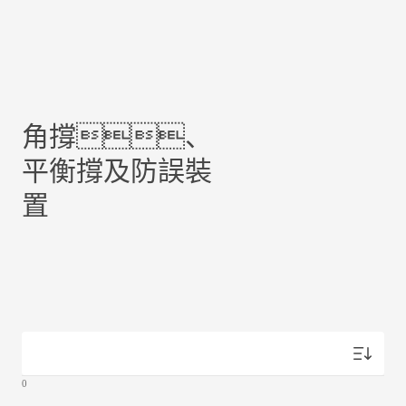
角撐、
平衡撐及防誤裝
置
Products
0