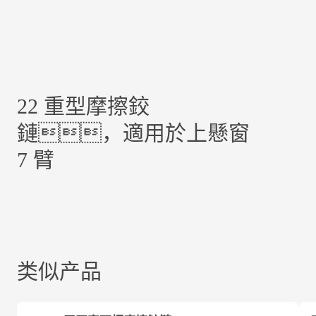
22 重型摩擦鉸
鏈，適用於上懸窗
7 臂
类似产品