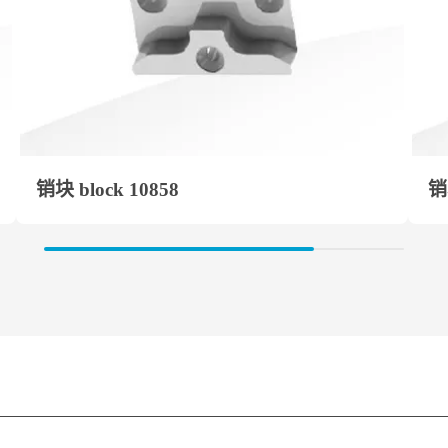
销块 block 10858
销