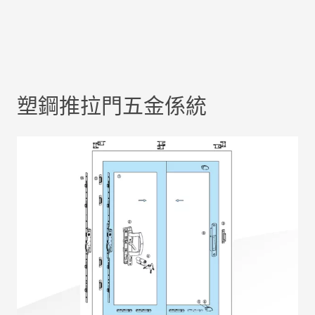
塑鋼推拉門五金係統