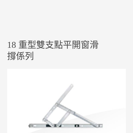
18 重型雙支點平開窗滑
撐係列