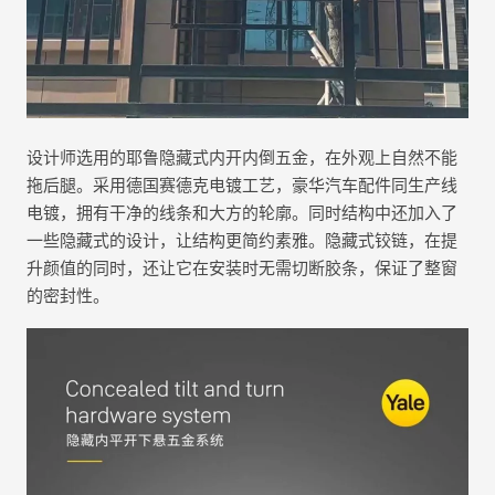
设计师选用的耶鲁隐藏式内开内倒五金，在外观上自然不能
拖后腿。采用德国赛德克电镀工艺，豪华汽车配件同生产线
电镀，拥有干净的线条和大方的轮廓。同时结构中还加入了
一些隐藏式的设计，让结构更简约素雅。隐藏式铰链，在提
升颜值的同时，还让它在安装时无需切断胶条，保证了整窗
的密封性。